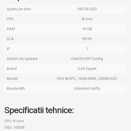
Spatiu pe disc
100 GB SSD
CPU
8 core
RAM
16 GB
SLA
99.9%
IP
1
Sistem de operare
CentOS+ISP Config
Brand
Soft Expert
Model
VDS 8vCPU_16GB-RAM_100GB-SSD
Bandwidth
Unlimited traffic
Specificatii tehnice:
CPU: 8 core
SSD: 100GB