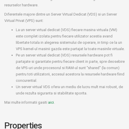
resurselor hardware.
Diferentele majore dintre un Server Virtual Dedicat (VDS) si un Server
Virtual Privat (VPS) sunt:
La un server virtual dedicat (VDS) fiecare masina virtuala (VM)
este complet izolata pentru fiecare utilizator acestia avand
libertate totala in alegerea sistemului de operare, in timp ce la un
VPS kernel-ul masinii gazda este partajat la toate masinile virtuale.
Pe un server virtual dedicat (VDS) resursele hardware pot fi
partajate si garantate pentru fiecare client in parte, spre deosebire
de VPS-uri unde procesorul si RAM-ul sunt "shared" (la comun)
pentru toti utilizatorii, accesul acestora la resursele hardware fiind
concurential.
Un server virtual VDS ofera un mediu de lucru mult mai robust, de
unde rezulta siguranta si stabilitate sporita.
Mai multe informatii gasiti
aici
.
Properties